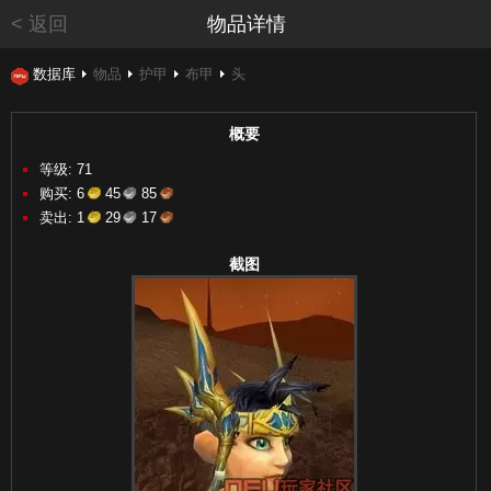
< 返回
物品详情
数据库
物品
护甲
布甲
头
概要
等级: 71
购买:
6
45
85
卖出:
1
29
17
截图