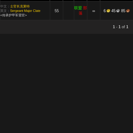
中文：
士官长克莱特
联盟
部
55
∞
6
45
85
英文：
Sergeant Major Clate
落
<传承护甲军需官>
1
-
1
of
1