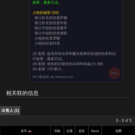
效果，最多21点。
少校的秘密
(0/6)
骑士队长的丝质护腿
骑士队长的丝质外套
骑士中尉的丝质裹手
骑士中尉的丝质便鞋
少校的丝质罩帽
少校的丝质衬肩
(2) 套装:
提高所有法术和魔法效果所造成的伤害和治
疗效果，最多23点。
(4) 套装:
使你的闪现术的冷却时间减少1.5秒。
(6) 套装:
+20 耐力。
出售人 (1)
NFU数据库 db.nfuwow.com
出售人 (1)
相关联的信息
出售人 (1)
1
-
1
of
1
名字
等级
位置
反应
Stock
花费