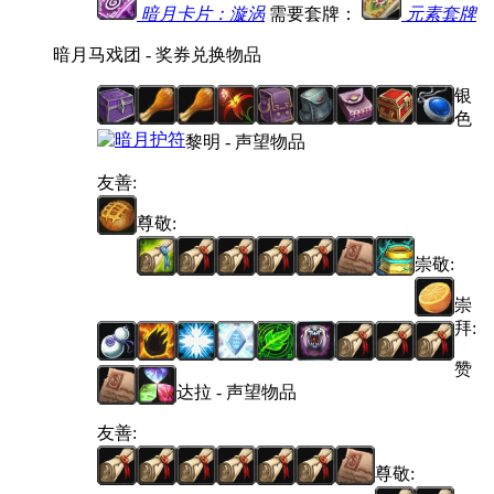
暗月卡片：漩涡
需要套牌：
元素套牌
暗月马戏团 - 奖券兑换物品
银
色
黎明 - 声望物品
友善:
尊敬:
崇敬:
崇
拜:
赞
达拉 - 声望物品
友善:
尊敬: