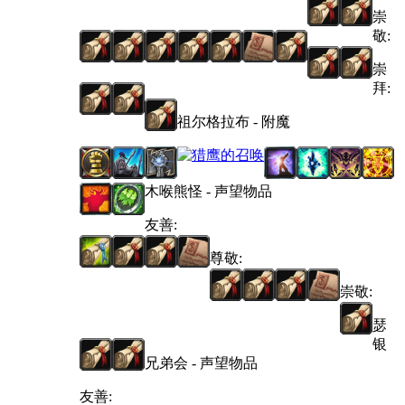
崇
敬:
崇
拜:
祖尔格拉布 - 附魔
木喉熊怪 - 声望物品
友善:
尊敬:
崇敬:
瑟
银
兄弟会 - 声望物品
友善: