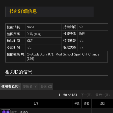
技能详细信息
持续时间
n/a
技能消耗
None
技能类型
物理
范围距离
0 码
(自身)
技能机制
n/a
施法时间
瞬发
驱散类型
n/a
冷却时间
n/a
技能效果 #1
(6) Apply Aura #71: Mod School Spell Crit Chance
使用者 (183)
使用者 (7)
参见 (2)
(126)
使用者 (183)
相关联的信息
使用者 (7)
参见 (2)
使用者 (183)
使用者 (7)
参见 (2)
1
-
50
of
183
下一页›
最后一页»
名字
等级
需要
类型
中文：
法术石