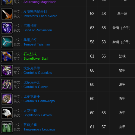
英文：
Azuresong Mageblade
中文：
发明家的聚焦剑
53
48
单手剑
英文：
Inventor's Focal Sword
中文：
沉思指环
63
58
杂项（护甲）
英文：
Band of Rumination
中文：
暴雨护符
58
53
杂项（护甲）
英文：
Tempest Talisman
中文：
石花法杖
61
56
法杖
英文：
Stoneflower Staff
中文：
戈多克手甲
60
锁甲
英文：
Gordok's Gauntlets
中文：
戈多克手套
60
皮甲
英文：
Gordok's Gloves
中文：
戈多克裹手
60
布甲
英文：
Gordok's Handwraps
中文：
火花手套
60
55
布甲
英文：
Brightspark Gloves
中文：
苔藓护腿
61
57
皮甲
英文：
Tanglemoss Leggings