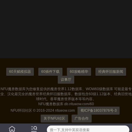
60天赋模拟器
60插件下载
60攻略精华
经典怀旧服新闻
议事厅
NFU魔兽数据库为您修复提供的魔兽世界1.12数据库、WOW60级数据库 可能是最专
业、汉化最完全的魔兽世界经典怀旧服数据库。数据包含60级1.12版本、经典旧世地
球时代、香草魔兽世界版本等等内容。
NFU魔兽数据库 db.nfuwow.com/60
NFU怀旧社区 © 2016-2024 nfuwow.com
蜀ICP备18037876号-3
关于NFU社区
广告合作