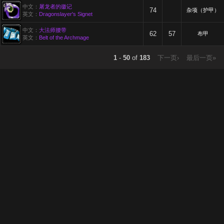
中文：
屠龙者的徽记
74
杂项（护甲）
英文：
Dragonslayer's Signet
中文：
大法师腰带
62
57
布甲
英文：
Belt of the Archmage
1
-
50
of
183
下一页›
最后一页»