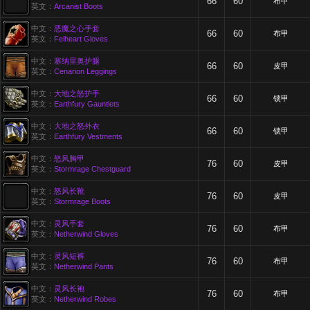
66
60
布甲
英文：
Arcanist Boots
中文：
恶魔之心手套
66
60
布甲
英文：
Felheart Gloves
中文：
塞纳里奥护腿
66
60
皮甲
英文：
Cenarion Leggings
中文：
大地之怒护手
66
60
锁甲
英文：
Earthfury Gauntlets
中文：
大地之怒外衣
66
60
锁甲
英文：
Earthfury Vestments
中文：
怒风胸甲
76
60
皮甲
英文：
Stormrage Chestguard
中文：
怒风长靴
76
60
皮甲
英文：
Stormrage Boots
中文：
灵风手套
76
60
布甲
英文：
Netherwind Gloves
中文：
灵风短裤
76
60
布甲
英文：
Netherwind Pants
中文：
灵风长袍
76
60
布甲
英文：
Netherwind Robes