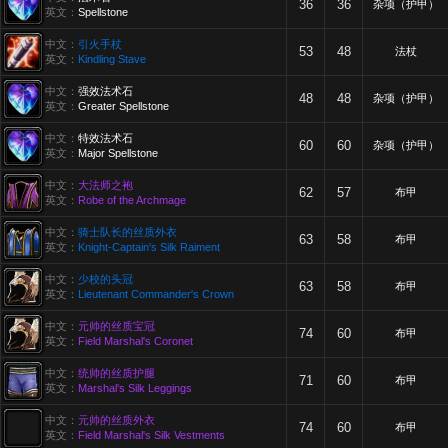
36
36
杂项（护甲）
英文：
Spellstone
中文：
引火手杖
53
48
法杖
英文：
Kindling Stave
中文：
强效法术石
48
48
杂项（护甲）
英文：
Greater Spellstone
中文：
特效法术石
60
60
杂项（护甲）
英文：
Major Spellstone
中文：
大法师之袍
62
57
布甲
英文：
Robe of the Archmage
中文：
骑士队长的丝质外衣
63
58
布甲
英文：
Knight-Captain's Silk Raiment
中文：
少校的头冠
63
58
布甲
英文：
Lieutenant Commander's Crown
中文：
元帅的丝质宝冠
74
60
布甲
英文：
Field Marshal's Coronet
中文：
统帅的丝质护腿
71
60
布甲
英文：
Marshal's Silk Leggings
中文：
元帅的丝质外衣
74
60
布甲
英文：
Field Marshal's Silk Vestments