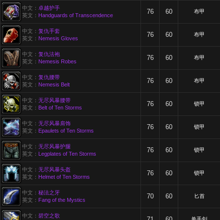
中文：
卓越护手
76
60
布甲
英文：
Handguards of Transcendence
中文：
复仇手套
76
60
布甲
英文：
Nemesis Gloves
中文：
复仇法袍
76
60
布甲
英文：
Nemesis Robes
中文：
复仇腰带
76
60
布甲
英文：
Nemesis Belt
中文：
无尽风暴腰带
76
60
锁甲
英文：
Belt of Ten Storms
中文：
无尽风暴肩饰
76
60
锁甲
英文：
Epaulets of Ten Storms
中文：
无尽风暴护腿
76
60
锁甲
英文：
Legplates of Ten Storms
中文：
无尽风暴头盔
76
60
锁甲
英文：
Helmet of Ten Storms
中文：
秘法之牙
70
60
匕首
英文：
Fang of the Mystics
中文：
碧空之歌
71
60
单手剑