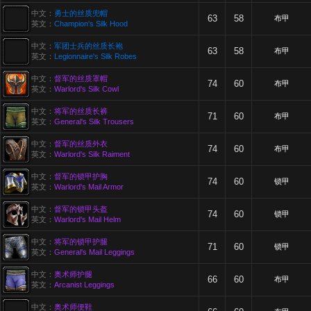
中文：
勇士的丝质兜帽
63
58
布甲
英文：
Champion's Silk Hood
中文：
军团士兵的丝质长袍
63
58
布甲
英文：
Legionnaire's Silk Robes
中文：
督军的丝质罩帽
74
60
布甲
英文：
Warlord's Silk Cowl
中文：
将军的丝质长裤
71
60
布甲
英文：
General's Silk Trousers
中文：
督军的丝质外衣
74
60
布甲
英文：
Warlord's Silk Raiment
中文：
督军的锁甲护胸
74
60
锁甲
英文：
Warlord's Mail Armor
中文：
督军的锁甲头盔
74
60
锁甲
英文：
Warlord's Mail Helm
中文：
将军的锁甲护腿
71
60
锁甲
英文：
General's Mail Leggings
中文：
奥术师护腿
66
60
布甲
英文：
Arcanist Leggings
中文：
奥术师便鞋