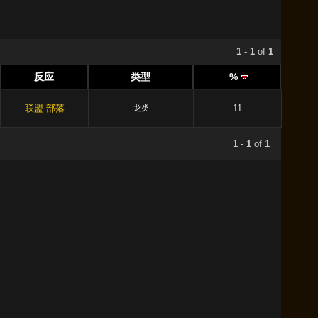
1
-
1
of
1
反应
类型
%
联盟
部落
11
龙类
1
-
1
of
1