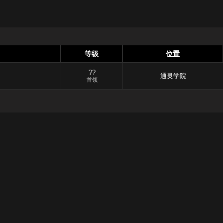
等级
位置
??
通灵学院
首领