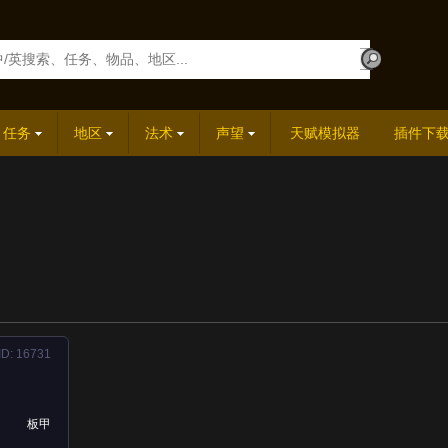
任务
地区
法术
声望
天赋模拟器
插件下
ID: 16731
板甲