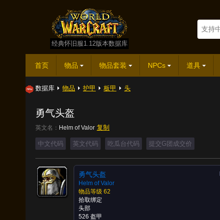
经典怀旧服1.12版本数据库
首页
物品
物品套装
NPCs
道具
数据库
物品
护甲
板甲
头
勇气头盔
复制
英文名：
Helm of Valor
中文代码
英文代码
吃瓜台代码
提交G团成交价
勇气头盔
Helm of Valor
物品等级 62
拾取绑定
头部
526 盔甲