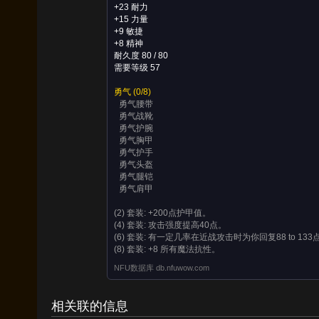
+23 耐力
+15 力量
+9 敏捷
+8 精神
耐久度 80 / 80
需要等级 57
勇气
(0/8)
勇气腰带
勇气战靴
勇气护腕
勇气胸甲
勇气护手
勇气头盔
勇气腿铠
勇气肩甲
(2) 套装:
+200点护甲值。
(4) 套装:
攻击强度提高40点。
(6) 套装:
有一定几率在近战攻击时为你回复88 to 13
(8) 套装:
+8 所有魔法抗性。
掉落自 (1)
目标 (2)
分解 (2)
NFU数据库 db.nfuwow.com
掉落自 (1)
相关联的信息
目标 (2)
分解 (2)