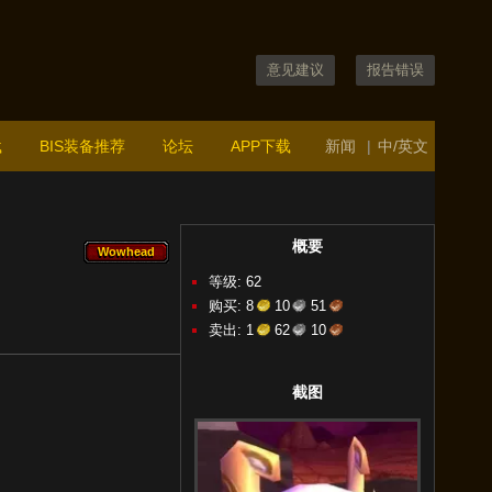
意见建议
报告错误
载
BIS装备推荐
论坛
APP下载
新闻
|
中/英文
概要
Wowhead
Wowhead
等级: 62
购买:
8
10
51
卖出:
1
62
10
截图