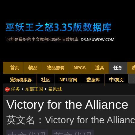
首
物
物
N
道
任
页
品
品套装
PCS
具
务
宠
社
N
数
中
物模拟器
区
FU官网
据库
/英文
任务
东部王国
暴风城
Victory for the Alliance
英文名：
Victory for the Allian