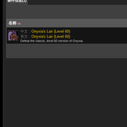
条件信息(1)
名称
中文：
Onyxia's Lair (Level 60)
英文：
Onyxia's Lair (Level 60)
Defeat the classic, level 60 version of Onyxia.