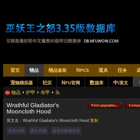
首
物
物
N
道
任
页
品
品套装
PCS
具
务
宠
社
N
数
中
物模拟器
区
FU官网
据库
/英文
物品
护甲
布甲
头
Wrathful Gladiator's
Find upgrades...
Compa
Find upgrades...
Compa
Mooncloth Hood
英文名：
Wrathful Gladiator's Mooncloth Hood
复制
中文代码
英文代码
提交G团成交价