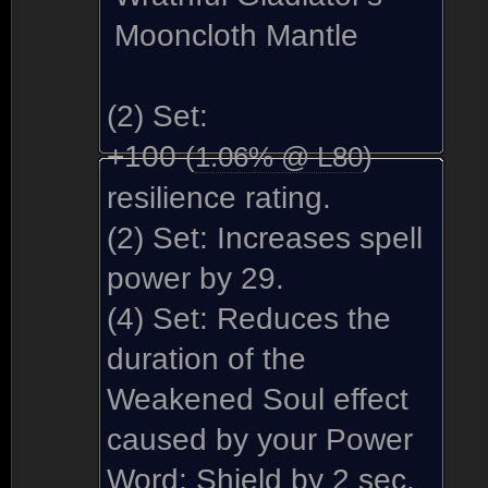
Mooncloth Mantle
(2) Set:
+
100
(
1.06% @ L
80
)
resilience rating.
(2) Set:
Increases spell
power by 29.
(4) Set:
Reduces the
duration of the
Weakened Soul effect
caused by your Power
Word: Shield by 2 sec.