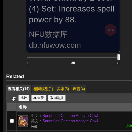
(4) Set:
Increases spell
power by 88.
NFU数据库
db.nfuwow.com
1
80
Related
查看相关(14)
相同模型(1)
卖家(3)
声音(4)
名称
中文：
Sanctified Crimson Acolyte Cowl
英文：
Sanctified Crimson Acolyte Cowl
英
牧师