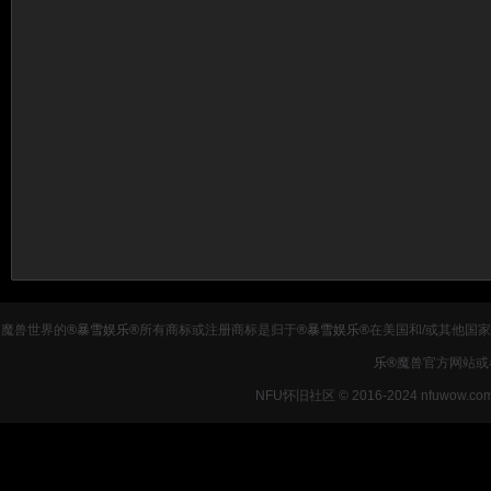
魔兽世界的
®暴雪娱乐®
所有商标或注册商标是归于
®暴雪娱乐®
在美国和/或其他国
乐®
魔兽官方网站或
NFU怀旧社区 © 2016-2024 nfuwow.co