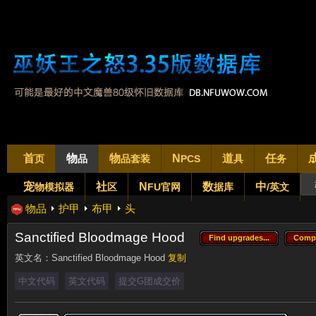
首
物
物
N
道
任
页
品
品套装
PCS
具
务
宠
社
N
数
中
物模拟器
区
FU官网
据库
/英文
物品
护甲
布甲
头
Sanctified Bloodmage Hood
Find upgrades...
Comp
Find upgrades...
Comp
英文名：
Sanctified Bloodmage Hood
复制
中文代码
英文代码
提交G团成交价