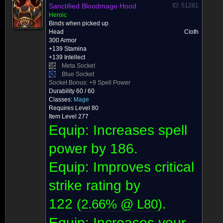
Sanctified Bloodmage Hood
ID: 51281
Heroic
Binds when picked up
Head
Cloth
300 Armor
+139 Stamina
+139 Intellect
Meta Socket
Blue Socket
Socket Bonus:
+9 Spell Power
Durability 60 / 60
Classes:
Mage
Requires Level 80
Item Level 277
Equip: Increases spell
power by
186.
Equip: Improves critical
strike rating by
122
.
(
2.66% @ L
80
)
Equip: Increases your