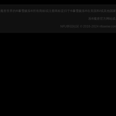
魔兽世界的
®暴雪娱乐®
所有商标或注册商标是归于
®暴雪娱乐®
在美国和/或其他国
乐®
魔兽官方网站或
NFU怀旧社区 © 2016-2024 nfuwow.co