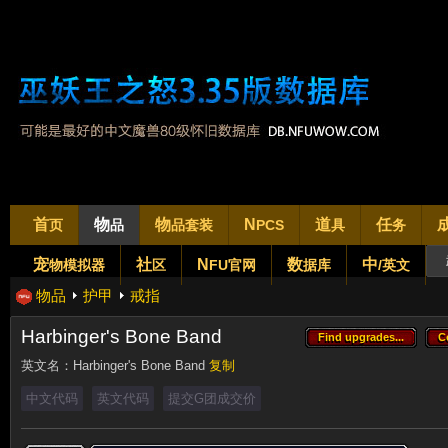
首
物
物
N
道
任
页
品
品套装
PCS
具
务
宠
社
N
数
中
物模拟器
区
FU官网
据库
/英文
物品
护甲
戒指
Harbinger's Bone Band
Find upgrades...
C
Find upgrades...
C
英文名：
Harbinger's Bone Band
复制
中文代码
英文代码
提交G团成交价