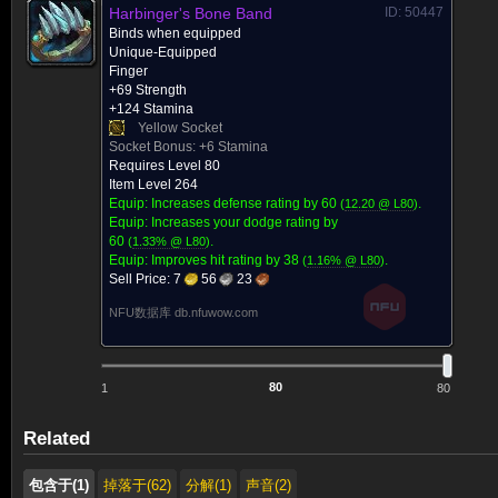
Harbinger's Bone Band
ID: 50447
Binds when equipped
Unique-Equipped
Finger
+69 Strength
+124 Stamina
Yellow Socket
Socket Bonus:
+6 Stamina
Requires Level 80
Item Level 264
Equip: Increases defense rating by
60
.
(
12.20 @ L
80
)
Equip: Increases your dodge rating by
60
.
(
1.33% @ L
80
)
Equip: Improves hit rating by
38
.
(
1.16% @ L
80
)
Sell Price:
7
56
23
NFU数据库 db.nfuwow.com
1
80
Related
包含于(1)
掉落于(62)
分解(1)
声音(2)