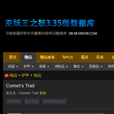
首
物
物
N
道
任
页
品
品套装
PCS
具
务
武器
护甲
容器
消耗品
雕文
贸易品
弹
物品
护甲
饰品
Comet's Trail
英文名：
Comet's Trail
复制
中文代码
英文代码
提交G团成交价