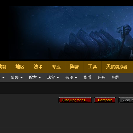
成
地
法
专
阵
工
天
就
区
术
业
营
具
赋模拟器
药
箭袋
配方
珠宝
杂项
货币
任务
钥匙
Find upgrades...
Compare
View i
Find upgrades...
Compare
View i