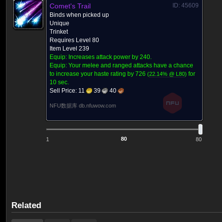
Comet's Trail
ID: 45609
Binds when picked up
Unique
Trinket
Requires Level 80
Item Level 239
Equip: Increases attack power by
240.
Equip:
Your melee and ranged attacks have a chance
to increase your haste rating by
726
for
(
22.14% @ L
80
)
10 sec.
Sell Price:
11
39
40
NFU数据库 db.nfuwow.com
1
80
Related