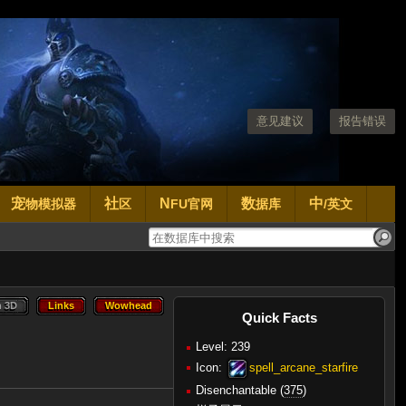
意见建议
报告错误
宠
社
N
数
中
物模拟器
区
FU官网
据库
/英文
n 3D
Links
Wowhead
n 3D
Links
Wowhead
Quick Facts
Level: 239
Icon:
spell_arcane_starfire
Disenchantable (
375
)