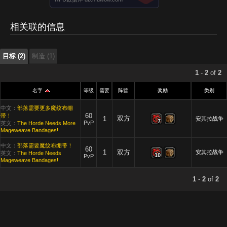
目标 (2)
相关联的信息
制造 (1)
目标 (2)
制造 (1)
1
-
2
of
2
名字
等级
需要
阵营
奖励
类别
中文：
部落需要更多魔纹布绷
60
带！
双方
1
安其拉战争
7
7
7
7
7
7
7
7
7
PvP
英文：
The Horde Needs More
Mageweave Bandages!
中文：
部落需要魔纹布绷带！
60
1
双方
安其拉战争
英文：
The Horde Needs
10
10
10
10
10
10
10
10
10
PvP
Mageweave Bandages!
1
-
2
of
2