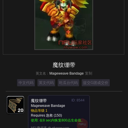
魔纹绷带
复制
英文名：
Mageweave Bandage
中文代码
英文代码
吃瓜台代码
提交G团成交价
魔纹绷带
ID: 8544
Mageweave Bandage
20
20
20
20
20
20
20
20
20
物品等级 1
Requires 急救 (150)
使用:
在8 sec内恢复800点生命值。
目标 (2)
制造 (1)
NFU数据库 db.nfuwow.com