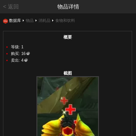
< 返回
物品详情
数据库
物品
消耗品
食物和饮料
概要
等级: 1
购买:
16
卖出:
4
截图