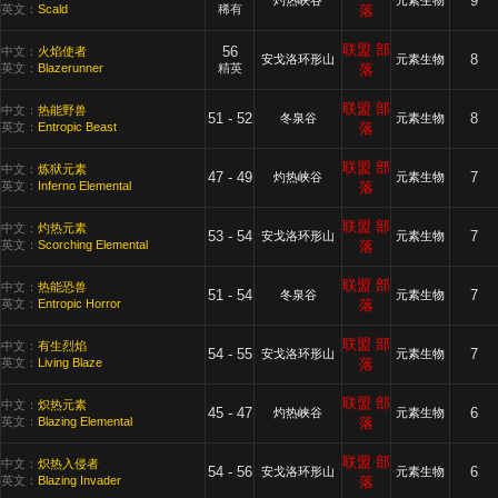
9
灼热峡谷
元素生物
英文：
Scald
稀有
落
联盟
部
56
中文：
火焰使者
8
安戈洛环形山
元素生物
英文：
Blazerunner
精英
落
联盟
部
中文：
热能野兽
51 - 52
8
冬泉谷
元素生物
英文：
Entropic Beast
落
联盟
部
中文：
炼狱元素
47 - 49
7
灼热峡谷
元素生物
英文：
Inferno Elemental
落
联盟
部
中文：
灼热元素
53 - 54
7
安戈洛环形山
元素生物
英文：
Scorching Elemental
落
联盟
部
中文：
热能恐兽
51 - 54
7
冬泉谷
元素生物
英文：
Entropic Horror
落
联盟
部
中文：
有生烈焰
54 - 55
7
安戈洛环形山
元素生物
英文：
Living Blaze
落
联盟
部
中文：
炽热元素
45 - 47
6
灼热峡谷
元素生物
英文：
Blazing Elemental
落
联盟
部
中文：
炽热入侵者
54 - 56
6
安戈洛环形山
元素生物
英文：
Blazing Invader
落