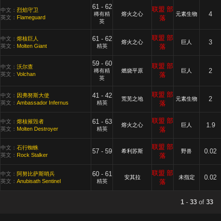
61 - 62
联盟
部
中文：
烈焰守卫
4
稀有精
熔火之心
元素生物
英文：
Flameguard
落
英
联盟
部
61 - 62
中文：
熔核巨人
3
熔火之心
巨人
英文：
Molten Giant
精英
落
59 - 60
联盟
部
中文：
沃尔查
2
稀有精
燃烧平原
巨人
英文：
Volchan
落
英
联盟
部
41 - 42
中文：
因弗努斯大使
2
荒芜之地
元素生物
英文：
Ambassador Infernus
精英
落
联盟
部
61 - 63
中文：
熔核摧毁者
1.9
熔火之心
巨人
英文：
Molten Destroyer
精英
落
联盟
部
中文：
石行蜘蛛
57 - 59
0.02
希利苏斯
野兽
英文：
Rock Stalker
落
联盟
部
60 - 61
中文：
阿努比萨斯哨兵
0.02
安其拉
未指定
英文：
Anubisath Sentinel
精英
落
1
-
33
of
33