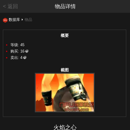
< 返回
物品详情
数据库
物品
概要
等级: 45
购买:
16
卖出:
4
截图
火焰之心