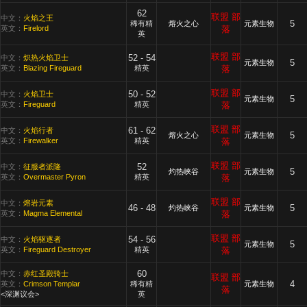
62
联盟
部
中文：
火焰之王
5
稀有精
熔火之心
元素生物
英文：
Firelord
落
英
联盟
部
52 - 54
中文：
炽热火焰卫士
5
元素生物
英文：
Blazing Fireguard
精英
落
联盟
部
50 - 52
中文：
火焰卫士
5
元素生物
英文：
Fireguard
精英
落
联盟
部
61 - 62
中文：
火焰行者
5
熔火之心
元素生物
英文：
Firewalker
精英
落
联盟
部
52
中文：
征服者派隆
5
灼热峡谷
元素生物
英文：
Overmaster Pyron
精英
落
联盟
部
中文：
熔岩元素
46 - 48
5
灼热峡谷
元素生物
英文：
Magma Elemental
落
联盟
部
54 - 56
中文：
火焰驱逐者
5
元素生物
英文：
Fireguard Destroyer
精英
落
60
中文：
赤红圣殿骑士
联盟
部
4
英文：
Crimson Templar
稀有精
元素生物
落
<深渊议会>
英