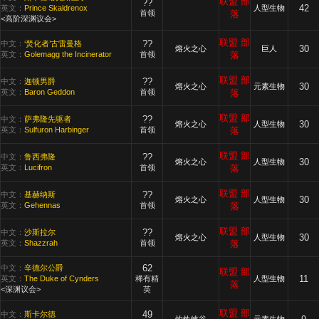
联盟
部
??
42
英文：
Prince Skaldrenox
人型生物
首领
落
<高阶深渊议会>
联盟
部
??
中文：
‘焚化者’古雷曼格
30
熔火之心
巨人
英文：
Golemagg the Incinerator
首领
落
联盟
部
??
中文：
迦顿男爵
30
熔火之心
元素生物
英文：
Baron Geddon
首领
落
联盟
部
??
中文：
萨弗隆先驱者
30
熔火之心
人型生物
英文：
Sulfuron Harbinger
首领
落
联盟
部
??
中文：
鲁西弗隆
30
熔火之心
人型生物
英文：
Lucifron
首领
落
联盟
部
??
中文：
基赫纳斯
30
熔火之心
人型生物
英文：
Gehennas
首领
落
联盟
部
??
中文：
沙斯拉尔
30
熔火之心
人型生物
英文：
Shazzrah
首领
落
62
中文：
辛德尔公爵
联盟
部
11
英文：
The Duke of Cynders
稀有精
人型生物
落
<深渊议会>
英
联盟
部
49
中文：
斯卡尔德