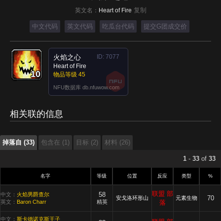
复制
英文名：
Heart of Fire
中文代码
英文代码
吃瓜台代码
提交G团成交价
火焰之心
ID: 7077
Heart of Fire
10
10
10
10
10
10
10
10
10
物品等级 45
掉落自 (33)
包含在 (1)
目标 (2)
材料 (26)
NFU数据库 db.nfuwow.com
掉落自 (33)
相关联的信息
包含在 (1)
目标 (2)
材料 (26)
掉落自 (33)
包含在 (1)
目标 (2)
材料 (26)
1
-
33
of
33
名字
等级
位置
反应
类型
%
联盟
部
58
中文：
火焰男爵查尔
70
安戈洛环形山
元素生物
英文：
Baron Charr
精英
落
中文：
斯卡德诺克斯王子