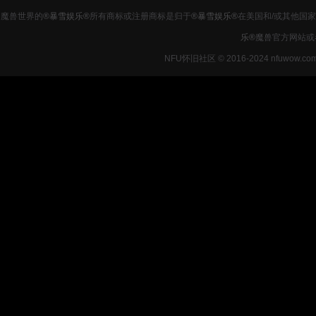
魔兽世界的
®暴雪娱乐®
所有商标或注册商标是归于
®暴雪娱乐®
在美国和/或其他国
乐®
魔兽官方网站或
NFU怀旧社区 © 2016-2024 nfuwow.co