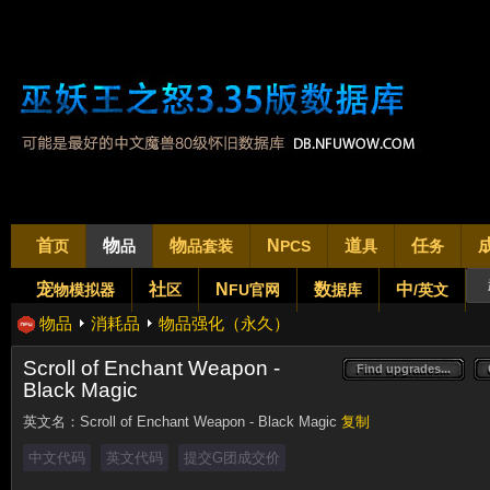
首
物
物
N
道
任
页
品
品套装
PCS
具
务
宠
社
N
数
中
物模拟器
区
FU官网
据库
/英文
物品
消耗品
物品强化（永久）
Scroll of Enchant Weapon -
Find upgrades...
Find upgrades...
Black Magic
英文名：
Scroll of Enchant Weapon - Black Magic
复制
中文代码
英文代码
提交G团成交价