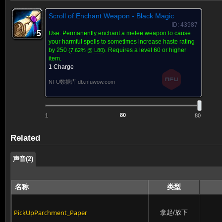
Scroll of Enchant Weapon - Black Magic
ID: 43987
5
5
5
5
5
5
5
5
5
Use:
Permanently enchant a melee weapon to cause
your harmful spells to sometimes increase haste rating
by
250
. Requires a level 60 or higher
(
7.62% @ L
80
)
item.
1 Charge
NFU数据库 db.nfuwow.com
1
80
Related
声音(2)
名称
类型
PickUpParchment_Paper
拿起/放下