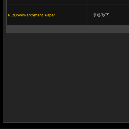
PutDownParchment_Paper
拿起/放下