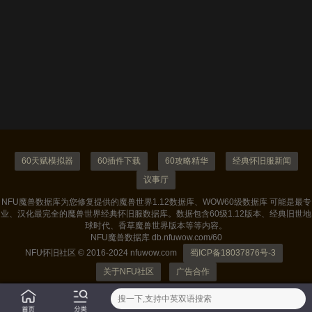
60天赋模拟器
60插件下载
60攻略精华
经典怀旧服新闻
议事厅
NFU魔兽数据库为您修复提供的魔兽世界1.12数据库、WOW60级数据库 可能是最专
业、汉化最完全的魔兽世界经典怀旧服数据库。数据包含60级1.12版本、经典旧世地
球时代、香草魔兽世界版本等等内容。
NFU魔兽数据库 db.nfuwow.com/60
NFU怀旧社区 © 2016-2024 nfuwow.com
蜀ICP备18037876号-3
关于NFU社区
广告合作