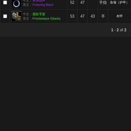
中文：
寒冰指环
52
47
手指
杂项（护甲）
英文：
Freezing Band
中文：
霜纹手套
53
47
43
手
布甲
英文：
Frostweave Gloves
1
-
2
of
2