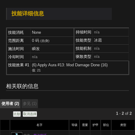
技能详细信息
持续时间
n/a
技能消耗
None
技能类型
冰霜
范围距离
0 码
(自身)
技能机制
n/a
施法时间
瞬发
驱散类型
n/a
冷却时间
n/a
技能效果 #1
(6) Apply Aura #13: Mod Damage Done (16)
使用者 (2)
参见 (1)
值: 21
使用者 (2)
相关联的信息
参见 (1)
使用者 (2)
参见 (1)
1
-
2
of
2
名字
等级
需要
护甲
部位
类型