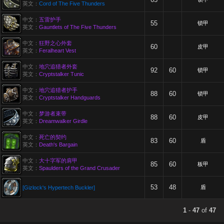
英文：
Cord of The Five Thunders
中文：
五雷护手
55
锁甲
英文：
Gauntlets of The Five Thunders
中文：
狂野之心外套
60
皮甲
英文：
Feralheart Vest
中文：
地穴追猎者外套
92
60
锁甲
英文：
Cryptstalker Tunic
中文：
地穴追猎者护手
88
60
锁甲
英文：
Cryptstalker Handguards
中文：
梦游者束带
88
60
皮甲
英文：
Dreamwalker Girdle
中文：
死亡的契约
83
60
盾
英文：
Death's Bargain
中文：
大十字军的肩甲
85
60
板甲
英文：
Spaulders of the Grand Crusader
53
48
盾
[Gizlock's Hypertech Buckler]
1
-
47
of
47