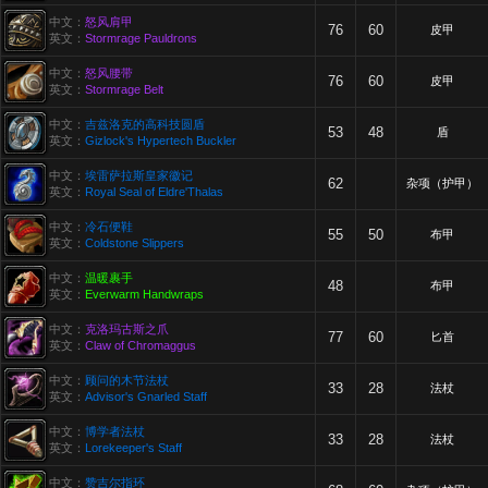
中文：
怒风肩甲
76
60
皮甲
英文：
Stormrage Pauldrons
中文：
怒风腰带
76
60
皮甲
英文：
Stormrage Belt
中文：
吉兹洛克的高科技圆盾
53
48
盾
英文：
Gizlock's Hypertech Buckler
中文：
埃雷萨拉斯皇家徽记
62
杂项（护甲）
英文：
Royal Seal of Eldre'Thalas
中文：
冷石便鞋
55
50
布甲
英文：
Coldstone Slippers
中文：
温暖裹手
48
布甲
英文：
Everwarm Handwraps
中文：
克洛玛古斯之爪
77
60
匕首
英文：
Claw of Chromaggus
中文：
顾问的木节法杖
33
28
法杖
英文：
Advisor's Gnarled Staff
中文：
博学者法杖
33
28
法杖
英文：
Lorekeeper's Staff
中文：
赞吉尔指环