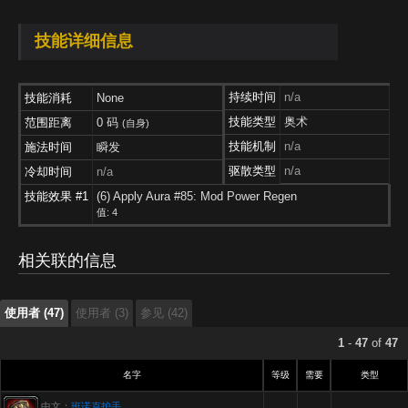
技能详细信息
持续时间
n/a
技能消耗
None
技能类型
奥术
范围距离
0 码
(自身)
技能机制
n/a
施法时间
瞬发
驱散类型
n/a
冷却时间
n/a
技能效果 #1
(6) Apply Aura #85: Mod Power Regen
使用者 (47)
使用者 (3)
参见 (42)
值: 4
使用者 (47)
相关联的信息
使用者 (3)
参见 (42)
使用者 (47)
使用者 (3)
参见 (42)
1
-
47
of
47
名字
等级
需要
类型
中文：
班诺克护手