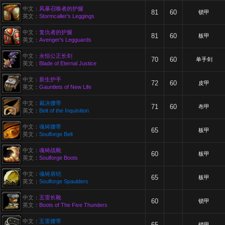
中文：
风暴召唤者的护腿
81
60
锁甲
英文：
Stormcaller's Leggings
中文：
复仇者的护腿
81
60
板甲
英文：
Avenger's Legguards
中文：
永恒公正长剑
70
60
单手剑
英文：
Blade of Eternal Justice
中文：
新生护手
72
60
皮甲
英文：
Gauntlets of New Life
中文：
裁决腰带
71
60
布甲
英文：
Belt of the Inquisition
中文：
魂铸腰带
65
板甲
英文：
Soulforge Belt
中文：
魂铸战靴
60
板甲
英文：
Soulforge Boots
中文：
魂铸肩铠
65
板甲
英文：
Soulforge Spaulders
中文：
五雷长靴
60
锁甲
英文：
Boots of The Five Thunders
中文：
五雷腰带
65
锁甲