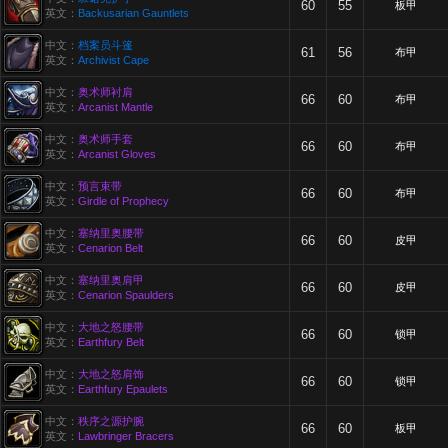
60
55
板甲
英文：
Backusarian Gauntlets
中文：
档案员斗篷
61
56
布甲
英文：
Archivist Cape
中文：
奥术师衬肩
66
60
布甲
英文：
Arcanist Mantle
中文：
奥术师手套
66
60
布甲
英文：
Arcanist Gloves
中文：
预言束带
66
60
布甲
英文：
Girdle of Prophecy
中文：
塞纳里奥腰带
66
60
皮甲
英文：
Cenarion Belt
中文：
塞纳里奥肩甲
66
60
皮甲
英文：
Cenarion Spaulders
中文：
大地之怒腰带
66
60
锁甲
英文：
Earthfury Belt
中文：
大地之怒肩饰
66
60
锁甲
英文：
Earthfury Epaulets
中文：
秩序之源护腕
66
60
板甲
英文：
Lawbringer Bracers