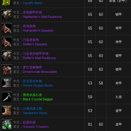
68
60
杂项（护甲）
英文：
Zanzil's Band
中文：
高地锁甲护肩
65
60
锁甲
英文：
Highlander's Mail Pauldrons
中文：
高地肩饰
65
60
布甲
英文：
Highlander's Epaulets
中文：
污染者肩饰
65
60
布甲
英文：
Defiler's Epaulets
中文：
污染者的锁甲护肩
65
60
锁甲
英文：
Defiler's Mail Pauldrons
中文：
梦幻龙鳞胸甲
68
60
锁甲
英文：
Dreamscale Breastplate
中文：
符文冥河长靴
63
58
布甲
英文：
Runed Stygian Boots
中文：
黑色水晶匕首
59
匕首
英文：
Black Crystal Dagger
中文：
沙漠风暴之靴
63
皮甲
英文：
Sandstorm Boots
中文：
起源长裤
81
60
皮甲
英文：
Genesis Trousers